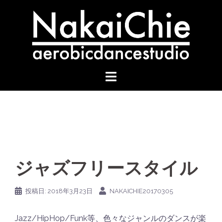
コ
ン
テ
ン
ツ
へ
ス
キ
ッ
プ
ジャズフリースタイル
投稿日:
2018年3月23日
NAKAICHIE20170305
Jazz/HipHop/Funk等、色々なジャンルのダンスが楽