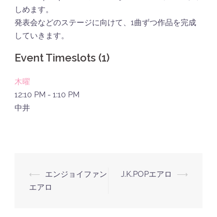
しめます。
発表会などのステージに向けて、1曲ずつ作品を完成
していきます。
Event Timeslots (1)
木曜
12:10 PM
-
1:10 PM
中井
投
⟵
エンジョイファン
J.K.POPエアロ
⟶
稿
エアロ
ナ