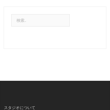
ビ
ゲ
ー
検
シ
索:
ョ
ン
スタジオについて