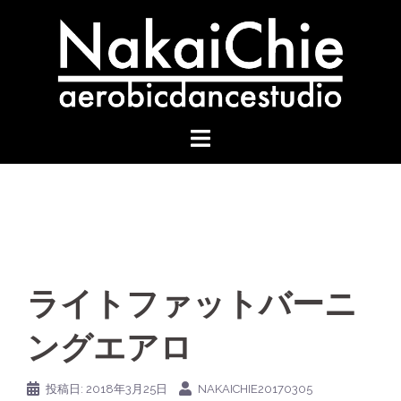
コ
ン
テ
ン
ツ
へ
ス
キ
ッ
プ
ライトファットバーニ
ングエアロ
投稿日:
2018年3月25日
NAKAICHIE20170305